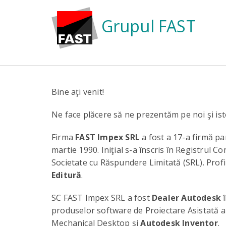
Grupul FAST
Bine aţi venit!
Ne face plăcere să ne prezentăm pe noi şi ist
Firma
FAST Impex SRL
a fost a 17-a firmă pa
martie 1990. Iniţial s-a înscris în Registrul C
Societate cu Răspundere Limitată (SRL). Profi
Editură
.
SC FAST Impex SRL a fost
Dealer Autodesk
î
produselor software de Proiectare Asistată a
Mechanical Desktop şi
Autodesk Inventor
.