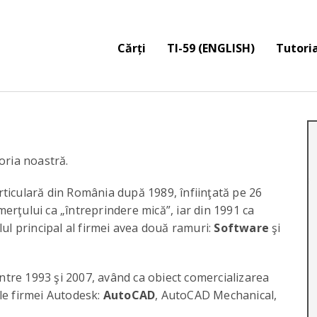
Cărți
TI-59 (ENGLISH)
Tutoria
oria noastră.
rticulară din România după 1989, înfiinţată pe 26
omerţului ca „întreprindere mică”, iar din 1991 ca
lul principal al firmei avea două ramuri:
Software
şi
ntre 1993 şi 2007, având ca obiect comercializarea
le firmei Autodesk:
AutoCAD
, AutoCAD Mechanical,