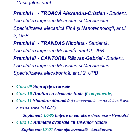
Câștigătorii sunt:
Premiul I - TROACĂ Alexandru-Cristian
-
Student,
Facultatea Inginerie Mecanică și Mecatronică,
Specializarea Mecanică Fină și Nanotehnologii, anul
2, UPB
Premiul
II - TRANDAȘ Nicoleta
-
Studentă,
Facultatea Inginerie Medicală, anul 2, UPB
Premiul
III - CANTORIU Răzvan-Gabriel
-
Student,
Facultatea
Inginerie Mecanică și Mecatronică
,
Specializarea Mecatronică, anul 2, UPB
Curs 09
Suprafețe avansate
Curs 10
Analiza cu elemente finite
(
Componente
)
Curs 11
Simulare dinamică
(componentele se modelează așa
cum se arată în L6-05)
Supliment:
L6-05
Inițiere in simulare dinamică - Pendulul
Curs 12
Animație avansată cu Inventor Studio
Supliment:
L7-04
Animație avansată - funcționare