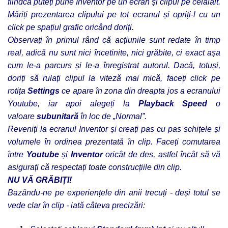
fiindcă puteți pune Inventor pe un ecran și clipul pe celălalt.
Măriți prezentarea clipului pe tot ecranul și opriți-l cu un
click pe spațiul grafic oricând doriți.
Observați în primul rând că acțiunile sunt redate în timp
real, adică nu sunt nici încetinite, nici grăbite, ci exact așa
cum le-a parcurs și le-a înregistrat autorul. Dacă, totuși,
doriți să rulați clipul la viteză mai mică, faceți click pe
rotița
Settings
ce apare în zona din dreapta jos a ecranului
Youtube, iar apoi alegeți la
Playback Speed
o
valoare
subunitară
în loc de „Normal”.
Reveniți la ecranul Inventor și creați pas cu pas schițele și
volumele în ordinea prezentată în clip. Faceți comutarea
între
Youtube
și
Inventor
oricât de des, astfel încât să vă
asigurați că respectați toate construcțiile din clip.
NU VĂ GRĂBIȚI!
Bazându-ne pe experiențele din anii trecuți - deși totul se
vede clar în clip - iată câteva precizări: