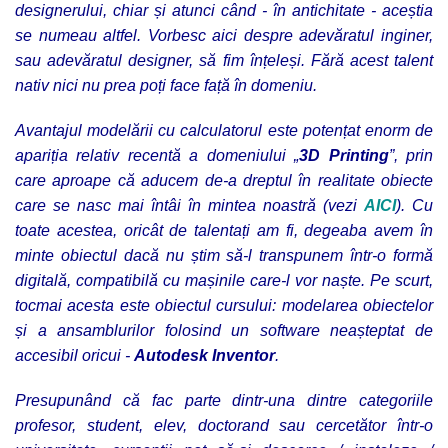
designerului, chiar și atunci când - în antichitate - aceștia
se numeau altfel. Vorbesc aici despre
adevăratul inginer,
sau adevăratul designer, să fim înțeleși. Fără acest talent
nativ nici nu prea poți face față în domeniu.
Avantajul modelării cu calculatorul
este potențat enorm de
apariția relativ recentă a domeniului „
3D Printing
”, prin
care aproape că aducem de-a dreptul în realitate obiecte
care se nasc mai întâi în mintea noastră (vezi
AICI
). Cu
toate acestea, oricât de talentați am fi, degeaba avem în
minte obiectul dacă nu știm să-l transpunem într-o formă
digitală, compatibilă cu mașinile care-l vor naște. Pe scurt,
tocmai acesta este obiectul cursului: modelarea obiectelor
și a ansamblurilor folosind un software neașteptat de
accesibil oricui -
Autodesk Inventor
.
Presupunând că fac parte dintr-una dintre categoriile
profesor, student, elev, doctorand sau cercetător într-o