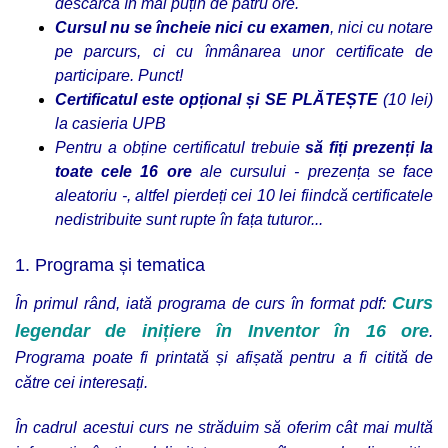
descarcă în mai puțin de patru ore.
Cursul nu se încheie nici cu examen
, nici cu notare
pe parcurs, ci cu înmânarea unor certificate de
participare. Punct!
Certificatul este opțional și SE PLĂTEȘTE
(10 lei)
la casieria UPB
Pentru a obține certificatul trebuie
să fiți prezenți la
toate cele 16 ore
ale cursului - prezența se face
aleatoriu -, altfel pierdeți cei 10 lei fiindcă certificatele
nedistribuite sunt rupte în fața tuturor...
1. Programa și tematica
Curs
În primul rând, iată programa de curs în format pdf:
legendar de inițiere în Inventor în 16 ore
.
Programa poate fi printată și afișată pentru a fi citită de
către cei interesați.
În cadrul acestui curs ne străduim să oferim cât mai multă