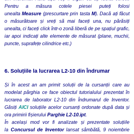
Pentru a măsura cotele piesei puteți folosi
unealta
Measure
(prescurtare prin tasta
M
). Dacă ați făcut
o măsurătoare și vreți să mai faceți una, nu părăsiți
unealta, ci faceți click într-o zonă liberă de pe spațiul grafic,
iar apoi indicați alte elemente de măsurat (plane, muchii,
puncte, suprafețe cilindrice etc.)
6. Soluțiile la lucrarea L2-10 din Îndrumar
Și în acest an am primit soluții de la cursanții care au
modelat pârghia ce face obiectul tutorialului prezentat în
lucrarea de laborator L2-10 din Îndrumarul de Inventor.
Găsiți
AICI
soluțiile acelor cursanți ordonate după data și
ora primirii fișierului
Parghie L2-10.ipt
.
În același mod vor fi analizate și prezentate soluțiile
la
Concursul de Inventor
lansat sâmbătă, 9 noiembrie