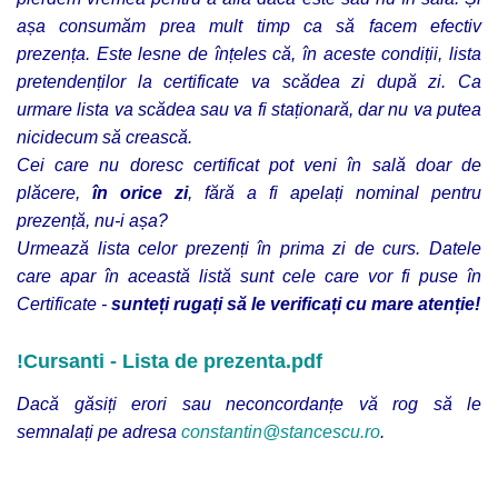
așa consumăm prea mult timp ca să facem efectiv
prezența. Este lesne de înțeles că, în aceste condiții, lista
pretendenților la certificate va scădea zi după zi.
Ca
urmare lista va scădea sau va fi staționară, dar nu va putea
nicidecum să crească.
Cei care nu doresc certificat pot veni în sală doar de
plăcere,
în orice zi
, fără a fi apelați nominal pentru
prezență, nu-i așa?
Urmează lista celor prezenți în prima zi de curs. Datele
care apar în această listă sunt cele care vor fi puse în
Certificate -
sunteți rugați să le verificați cu mare atenție!
!Cursanti - Lista de prezenta.pdf
Dacă găsiți erori sau neconcordanțe vă rog să le
semnalați
pe adresa
constantin@stancescu.ro
.