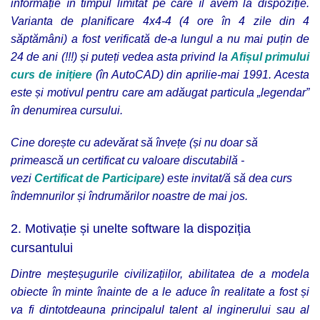
informație în timpul limitat pe care îl avem la dispoziție.
Varianta de planificare 4x4-4 (4 ore în 4 zile din 4
săptămâni) a fost verificată de-a lungul a nu mai puțin de
24 de ani (!!!) și puteți vedea asta privind la
Afișul primului
curs de inițiere
(în AutoCAD) din aprilie-mai 1991. Acesta
este și motivul pentru care am adăugat particula „legendar”
în denumirea cursului.
Cine dorește cu adevărat să învețe (și nu doar să
primească un certificat cu valoare discutabilă -
vezi
Certificat de Participare
) este invitat/ă să dea curs
îndemnurilor și îndrumărilor noastre de mai jos.
2. Motivație și unelte software la dispoziția
cursantului
Dintre meșteșugurile civilizațiilor, abilitatea de a modela
obiecte în minte înainte de a le aduce în realitate a fost și
va fi dintotdeauna principalul talent al inginerului sau al