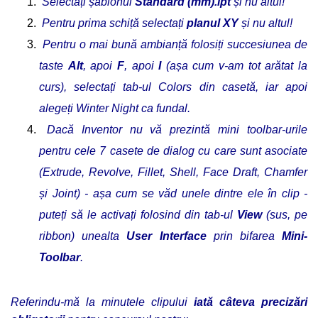
Selectați șablonul
Standard (mm).ipt
și nu altul!
Pentru prima schiță selectați
planul XY
și nu altul!
Pentru o mai bună ambianță folosiți succesiunea de
taste
Alt
, apoi
F
, apoi
I
(așa cum v-am tot arătat la
curs), selectați tab-ul Colors din casetă, iar apoi
alegeți Winter Night ca fundal.
Dacă Inventor nu vă prezintă mini toolbar-urile
pentru cele 7 casete de dialog cu care sunt asociate
(Extrude, Revolve, Fillet, Shell, Face Draft, Chamfer
și Joint) - așa cum se văd unele dintre ele în clip -
puteți să le activați folosind din tab-ul
View
(sus, pe
ribbon) unealta
User Interface
prin bifarea
Mini-
Toolbar
.
Referindu-mă la minutele clipului
iată câteva precizări