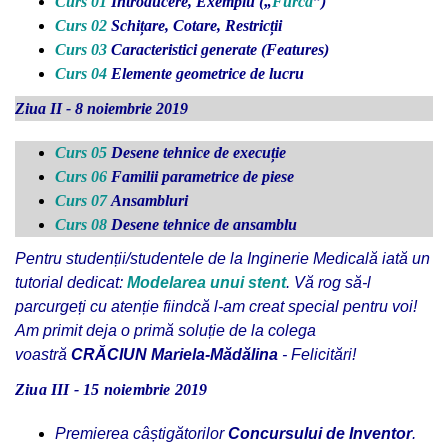
Curs 01
Introducere, Exemplu (
„
Furca
”
)
Curs 02
Schițare, Cotare, Restricții
Curs 03
Caracteristici generate (Features)
Curs 04
Elemente geometrice de lucru
Ziua II - 8 noiembrie 2019
Curs 05
Desene tehnice de execuție
Curs 06
Familii parametrice de piese
Curs 07
Ansambluri
Curs 08
Desene tehnice de ansamblu
Pentru studenții/studentele de la Inginerie Medicală iată un
tutorial dedicat:
Modelarea unui stent
. Vă rog să-l
parcurgeți cu atenție fiindcă l-am creat special pentru voi!
Am primit deja o primă soluție de la colega
voastră
CRĂCIUN Mariela-Mădălina
- Felicitări!
Ziua II
I - 15 noiembrie 2019
Premierea câștigătorilor
Concursului de Inventor
.