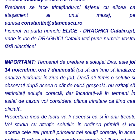
Predarea se face trimițându-mi fișierul cu elicea ca
atașament al unui mesaj, pe
adresa
constantin@stancescu.ro
Fișierul va purta numele
ELICE - DRAGHICI Catalin.ipt
,
unde în loc de DRAGHICI Catalin veți pune numele vostru
fără diacritice!
IMPORTANT
: Termenul de predare a soluției Dvs. este
joi
14 noiembrie, ora 7 dimineață
(ca să am timp să finalizez
analiza lucrărilor în ziua de joi). Dacă ați trimis o soluție și
observați după aceea o cât de mică greșeală, nu ezitați să
retrimiteți soluția corectă, dar încadrați-vă în termen! În
astfel de cazuri voi considera ultima trimitere ca fiind cea
oficială.
Procedura mea de lucru va fi aceeași ca și în anii trecuți.
Voi studia cu atenție soluțiile în ordinea primirii și voi
acorda cele trei premii primelor trei soluții corecte, în acea