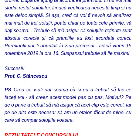
ordine. După ce ajung la acordarea premiului III nu voi mai
studia restul soluțiilor, fiindcă verificarea necesită timp și nu
este deloc simplă. Și așa, cred că voi fi nevoit să analizez
mai mult de trei soluții, poate chiar pe toate cele primite, vă
dați seama... Trebuie să mă asigur că soluțiile reținute sunt
absolut corecte și că premiile au fost acordate corect.
Premianții vor fi anunțați în ziua premierii - adică vineri 15
noiembrie 2019 la ora 16. Suspansul trebuie să fie maxim!
Succes!!!
Prof. C. Stăncescu
PS
: Cred că v-ați dat seama că și eu a trebuit să fac ce
faceți voi - să creez acest model pas cu pas. Motivul? Pe
de o parte a trebuit să mă asigur că acel clip este corect, iar
pe de alta este necesar să am un etalon făcut de mine, cu
care să compar soluțiile voastre.
REZULTATELE CONCURSULUI