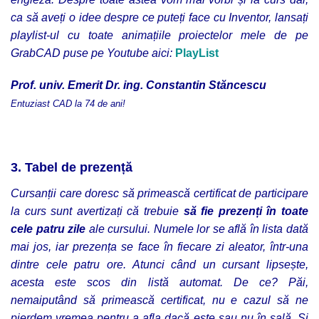
ca să aveți o idee despre ce puteți face cu Inventor, lansați
playlist-ul cu toate animațiile
proiectelor mele de pe
GrabCAD
puse pe Youtube
aici:
PlayList
Prof. univ. Emerit Dr. ing. Constantin Stăncescu
Entuziast CAD la 74 de ani!
3. Tabel de prezență
Cursanții care doresc să primească certificat de participare
la curs sunt avertizați că trebuie
să fie prezenți în toate
cele patru zile
ale cursului. Numele lor se află în lista dată
mai jos, iar prezența se face în fiecare zi aleator, într-una
dintre cele patru ore. Atunci când un cursant lipsește,
acesta este scos din listă automat. De ce? Păi,
nemaiputând să primească certificat, nu e cazul să ne
pierdem vremea pentru a afla dacă este sau nu în sală. Și