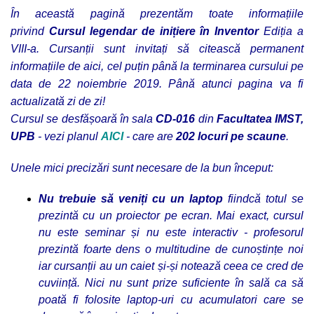
În această pagină prezentăm toate informațiile
privind
Cursul legendar de inițiere în Inventor
Ediția a
VIII-a.
Cursanții sunt invitați să citească permanent
informațiile de aici, cel puțin până la terminarea cursului pe
data de 22 noiembrie 2019. Până atunci pagina va fi
actualizată zi de zi!
Cursul se desfășoară în sala
CD-016
din
Facultatea IMST,
UPB
- vezi planul
AICI
- care are
202 locuri pe scaune
.
Unele mici precizări sunt necesare de la bun început:
Nu trebuie să veniți cu un laptop
fiindcă totul se
prezintă cu un proiector pe ecran. Mai exact, cursul
nu este seminar și nu este interactiv - profesorul
prezintă foarte dens o multitudine de cunoștințe noi
iar cursanții au un caiet și-și notează ceea ce cred de
cuviință. Nici nu sunt prize suficiente în sală ca să
poată fi folosite laptop-uri cu acumulatori care se