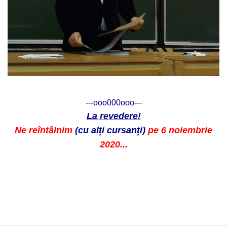
---ooo000ooo---
La revedere!
Ne reîntâlnim
(cu alți cursanți)
pe 6 noiembrie
2020...