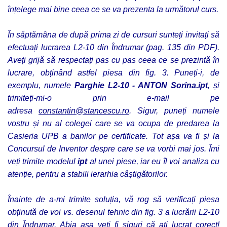
înțelege mai bine ceea ce se va prezenta la următorul curs.
În săptămâna de după prima zi de cursuri sunteți invitați să
efectuați lucrarea L2-10 din Îndrumar (pag. 135 din PDF).
Aveți grijă să respectați pas cu pas ceea ce se prezintă în
lucrare, obținând astfel piesa din fig. 3. Puneți-i, de
exemplu, numele
Parghie L2-10 - ANTON Sorina.ipt
, și
trimiteți-mi-o prin e-mail pe
adresa
constantin@stancescu.ro
. Sigur, puneți numele
vostru și nu al colegei care se va ocupa de predarea la
Casieria UPB a banilor pe certificate. Tot așa va fi și la
Concursul de Inventor despre care se va vorbi mai jos. Îmi
veți trimite modelul
ipt
al unei piese, iar eu îl voi analiza cu
atenție, pentru a stabili ierarhia câștigătorilor.
Înainte de a-mi trimite soluția, vă rog să verificați piesa
obținută de voi vs. desenul tehnic din fig. 3 a lucrării L2-10
din Îndrumar. Abia așa veți fi siguri că ați lucrat corect!