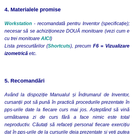
4. Materialele promise
Workstation
- recomandată pentru Inventor (specificație);
necesar să se achiziționeze DOUĂ monitoare (vezi cum e
cu trei monitoare
AICI
)
Lista prescurtărilor (
Shortcuts
), precum
F6 = Vizualizare
izometrică
etc.
5. Recomandări
Având la dispoziție Manualul și Îndrumarul de Inventor,
cursanții pot să pună în practică procedurile prezentate în
pps-urile date la fiecare curs mai jos. Așteptând să vină
următoarea zi de curs fără a face nimic este total
neproductiv. Căutați să refaceți personal fiecare exercițiu
dat în pps-urile de la cursurile deja prezentate și veți putea