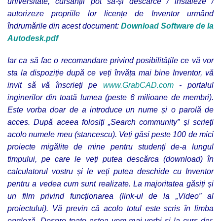
universitate, cursanții pot să-și descarce / instaleze /
autorizeze propriile lor licențe de Inventor urmând
îndrumările din acest document:
Download Software de la
Autodesk.pdf
Iar ca să fac o recomandare privind posibilitățile ce vă vor
sta la dispoziție după ce veți învăța mai bine Inventor, vă
invit să vă înscrieți pe
www.GrabCAD.com
- portalul
inginerilor din toată lumea (peste 6 milioane de membri).
Este vorba doar de a introduce un nume și o parolă de
acces. După aceea folosiți „Search community” și scrieți
acolo numele meu (stancescu). Veți găsi peste 100 de mici
proiecte migălite de mine pentru studenți de-a lungul
timpului, pe care le veți putea descărca (download) în
calculatorul vostru și le veți putea deschide cu Inventor
pentru a vedea cum sunt realizate. La majoritatea găsiți și
un film privind funcționarea (link-ul de la „Video” al
proiectului). Vă previn că acolo totul este scris în limba
engleză. Despre toate astea vom mai vorbi și la curs dar,