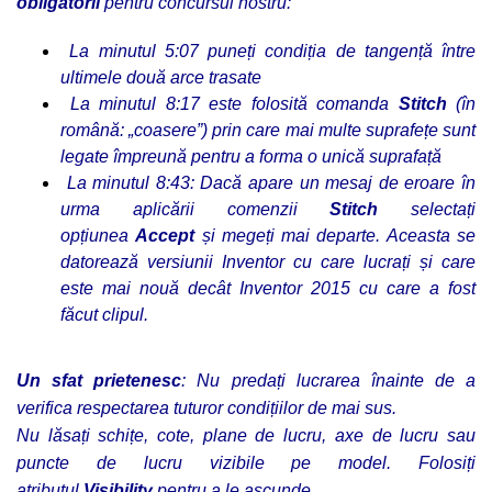
obligatorii
pentru concursul nostru:
La minutul 5:07 puneți condiția de tangență între
ultimele două arce trasate
La minutul 8:17 este folosită comanda
Stitch
(în
română: „coasere”) prin care mai multe suprafețe sunt
legate împreună pentru a forma o unică suprafață
La minutul 8:43: Dacă apare un mesaj de eroare în
urma aplicării comenzii
Stitch
selectați
opțiunea
Accept
și megeți mai departe. Aceasta se
datorează versiunii Inventor cu care lucrați și care
este mai nouă decât Inventor 2015 cu care a fost
făcut clipul.
Un sfat prietenesc
: Nu predați lucrarea înainte de a
verifica respectarea tuturor condițiilor de mai sus.
Nu lăsați schițe, cote, plane de lucru, axe de lucru sau
puncte de lucru vizibile pe model. Folosiți
atributul
Visibility
pentru a le ascunde.