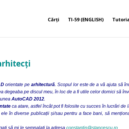
Cărți
TI-59 (ENGLISH)
Tutoria
rhitecți
AD
orientate pe
arhitectură
. Scopul lor este de a vă ajuta să î
 degeaba pe discul meu, în loc de a fi utile celor dornici să înve
siunea
AutoCAD 2012
.
intate
ca atare, astfel încât pot fi folosite cu succes în lucrări de 
n ele în diverse publicații și/sau pentru a face bani, să menționa
ugați să mi le semnalați la adresa
constantin@stancescu.ro