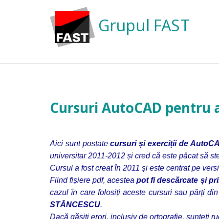
Grupul FAST
Cursuri AutoCAD pentru a
Aici sunt postate
cursuri și exerciții de AutoC
universitar 2011-2012 și cred că este păcat să stea
Cursul a fost creat în 2011 și este centrat pe ver
Fiind fișiere pdf, acestea
pot fi descărcate și pr
cazul în care folosiți aceste cursuri sau părți di
STĂNCESCU
.
Dacă găsiți erori, inclusiv de ortografie, sunteți r