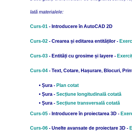
Iată materialele:
Curs-01
- Introducere în AutoCAD 2D
Curs-02
- Crearea și editarea entităților -
Exerci
Curs-03
- Entități cu grosime și layere -
Exerciț
Curs-04
- Text, Cotare, Hașurare, Blocuri, Prin
• Șura -
Plan cotat
• Șura -
Secțiune longitudinală cotată
• Șura -
Secțiune transversală cotată
Curs-05
- Introducere în proiectarea 3D -
Exerc
Curs-06
- Unelte avansate de proiectare 3D -
E