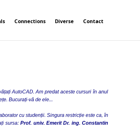
ls
Connections
Diverse
Contact
nvățați AutoCAD. Am predat aceste cursuri în anul
țe. Bucurați-vă de ele...
laborator cu studenții. Singura restricție este ca, în
ți sursa:
Prof. univ. Emerit Dr. ing. Constantin