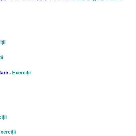
ții
ii
tare -
Exerciții
iții
xerciții