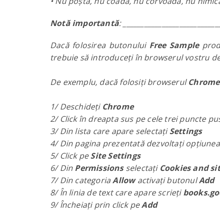
• Nu poștă, nu coadă, nu corvoadă, nu nimica
Notă importantă
: ___________________________
Dacă folosirea butonului
Free Sample
produ
trebuie să introduceți
în browserul vostru de
De exemplu, dacă folosiți browserul
Chrom
1/ Deschideți
Chrome
2/ Click în dreapta sus pe cele trei puncte pus
3/ Din lista care apare selectați
Settings
4/ Din pagina prezentată dezvoltați opțiunea
5/ Click pe
Site Settings
6/ Din
Permissions
selectați
Cookies and si
7/ Din categoria
Allow
activați butonul
Add
8/ În linia de text care apare scrieți
books.go
9/ Încheiați prin click pe
Add