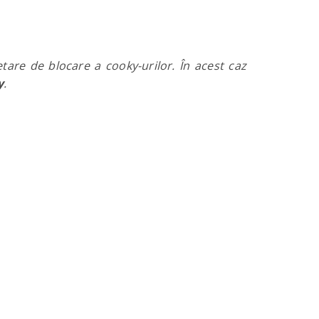
are de blocare a cooky-urilor. În acest caz
y
.