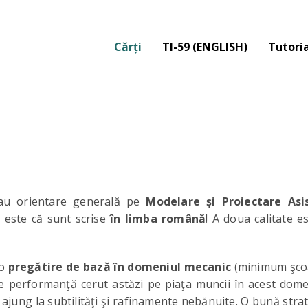
Cărți
TI-59 (ENGLISH)
Tutoria
e au orientare generală pe
Modelare şi Proiectare Asi
te este că sunt scrise
în limba română
! A doua calitate e
 o
pregătire de bază în domeniul mecanic
(minimum şcoal
e performanţă cerut astăzi pe piaţa muncii în acest dome
jung la subtilităţi şi rafinamente nebănuite. O bună stra