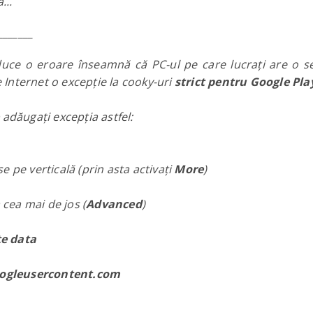
...
_______
ce o eroare înseamnă că PC-ul pe care lucrați are o set
 Internet
o excepție
la cooky-uri
strict pentru Google Pla
e
adăugați excepția astfel:
e pe verticală (prin asta activați
More
)
 cea mai de jos (
Advanced
)
te data
ogleusercontent.com