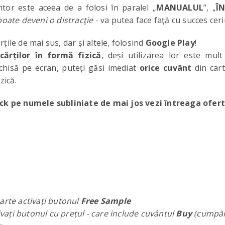
tor este aceea de a folosi în paralel „
MANUALUL
”, „
Î
poate deveni o distracţie
- va putea face faţă cu succes cer
țile de mai sus, dar și altele, folosind
Google Play
!
cărților în formă fizică
, deși utilizarea lor este mul
chisă pe ecran, puteți găsi imediat
orice cuvânt
din cart
zică.
lick pe numele subliniate de mai jos vezi întreaga ofert
carte activați butonul
Free Sample
ivați butonul cu prețul - care include cuvântul
Buy
(cumpăr