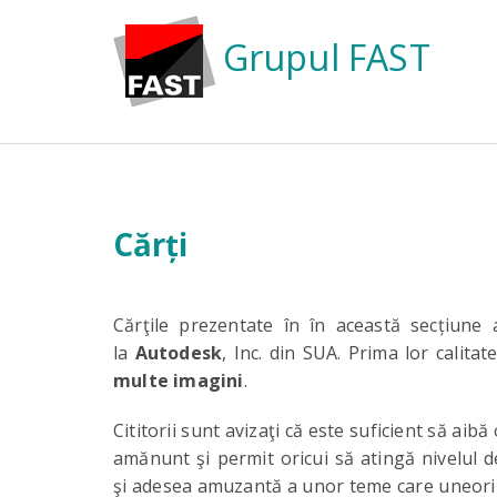
Grupul FAST
Cărți
Cărţile prezentate în în această secțiun
la
Autodesk
, Inc. din SUA. Prima lor calita
multe imagini
.
Cititorii sunt avizaţi că este suficient să aibă
amănunt şi permit oricui să atingă nivelul d
şi adesea amuzantă a unor teme care uneori a