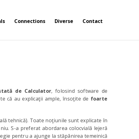
ls
Connections
Diverse
Contact
stată de Calculator
, folosind software de
ste că au explicaţii ample, însoţite de
foarte
ă tehnică). Toate noţiunile sunt explicate în
niu. S-a preferat abordarea colocvială lejeră
tegie pentru a ajunge la stăpânirea temeinică