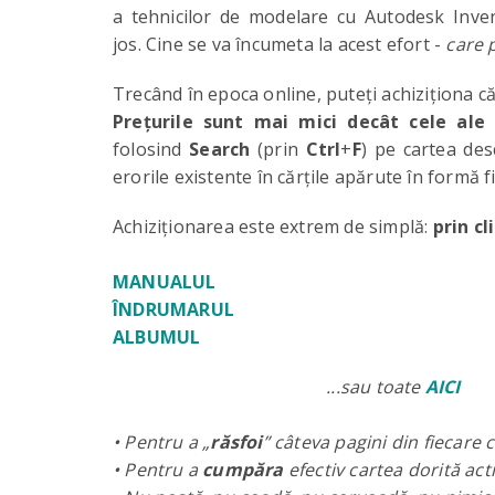
a tehnicilor de modelare cu Autodesk Inven
jos. Cine se va încumeta la acest efort -
care 
Trecând în epoca online, puteți achiziționa căr
Prețurile sunt mai mici decât cele ale 
folosind
Search
(prin
Ctrl
+
F
) pe cartea des
erorile existente în cărțile apărute în formă fi
Achiziționarea este extrem de simplă:
prin c
MANUALUL
ÎNDRUMARUL
ALBUMUL
...sau toate
AICI
• Pentru a „
răsfoi
” câteva pagini din fiecare 
• Pentru a
cumpăra
efectiv cartea dorită act