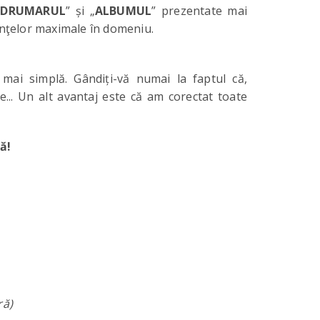
NDRUMARUL
” și „
ALBUMUL
” prezentate mai
inţelor maximale în domeniu.
t mai simplă. Gândiți-vă numai la faptul că,
e... Un alt avantaj este că am corectat toate
ă!
ă)